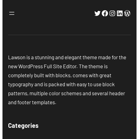
Twitter
Facebook
Instagra
Linked
Wor
Lawson is a stunning and elegant theme made for the
new WordPress Full Site Editor. The theme is
completely built with blocks, comes with great
typography and is packed with easy to use block
patterns, multiple color schemes and several header
and footer templates.
Categories