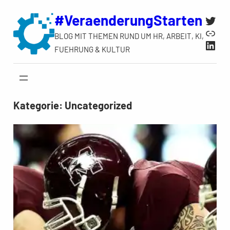
Zum
#VeraenderungStarten
Twit
Inhalt
Link
BLOG MIT THEMEN RUND UM HR, ARBEIT, KI,
springen
Link
FUEHRUNG & KULTUR
Kategorie:
Uncategorized