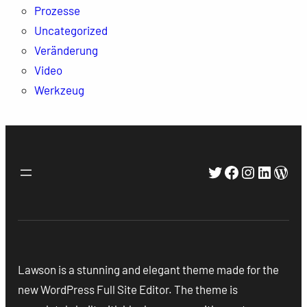
Prozesse
Uncategorized
Veränderung
Video
Werkzeug
Twitter
Facebook
Instagra
Linked
Wor
Lawson is a stunning and elegant theme made for the
new WordPress Full Site Editor. The theme is