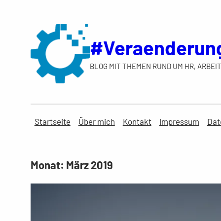
Zum
Inhalt
springen
#Veraenderun
BLOG MIT THEMEN RUND UM HR, ARBEIT
Startseite
Über mich
Kontakt
Impressum
Dat
Monat:
März 2019