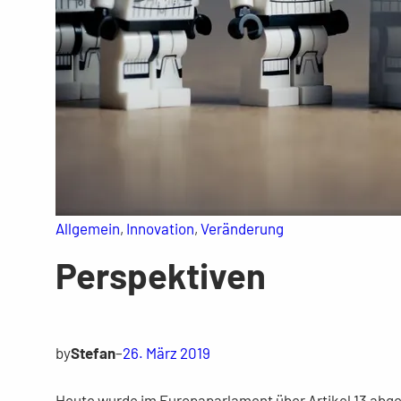
Allgemein
, 
Innovation
, 
Veränderung
Perspektiven
by
Stefan
–
26. März 2019
Heute wurde im Europaparlament über Artikel 13 abges