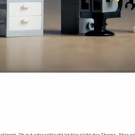
timmt. Ob gut oder schlecht ist hier nicht das Thema. Aber an