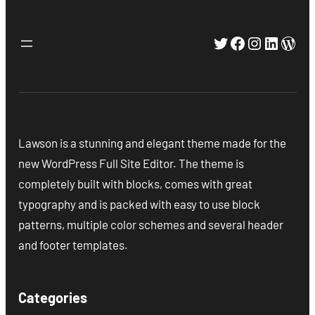
Twitter
Facebook
Instagra
Linked
Wor
Lawson is a stunning and elegant theme made for the
new WordPress Full Site Editor. The theme is
completely built with blocks, comes with great
typography and is packed with easy to use block
patterns, multiple color schemes and several header
and footer templates.
Categories