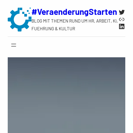
Zum
#VeraenderungStarten
Twit
Inhalt
Link
BLOG MIT THEMEN RUND UM HR, ARBEIT, KI,
springen
Link
FUEHRUNG & KULTUR