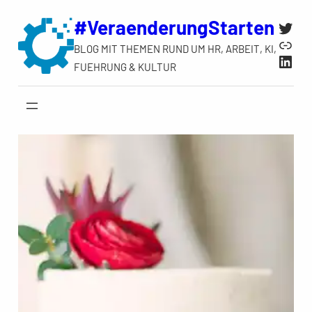
Zum
#VeraenderungStarten
Twit
Inhalt
Link
BLOG MIT THEMEN RUND UM HR, ARBEIT, KI,
springen
Link
FUEHRUNG & KULTUR