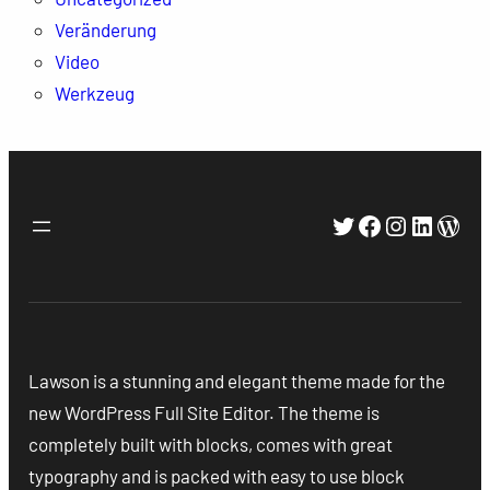
Veränderung
Video
Werkzeug
Twitter
Facebook
Instagra
Linked
Wor
Lawson is a stunning and elegant theme made for the
new WordPress Full Site Editor. The theme is
completely built with blocks, comes with great
typography and is packed with easy to use block