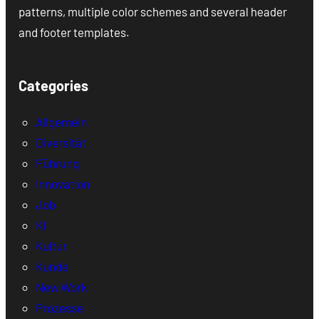
patterns, multiple color schemes and several header
and footer templates.
Categories
Allgemein
Diversität
Führung
Innovation
Job
KI
Kultur
Kunde
New Work
Prozesse