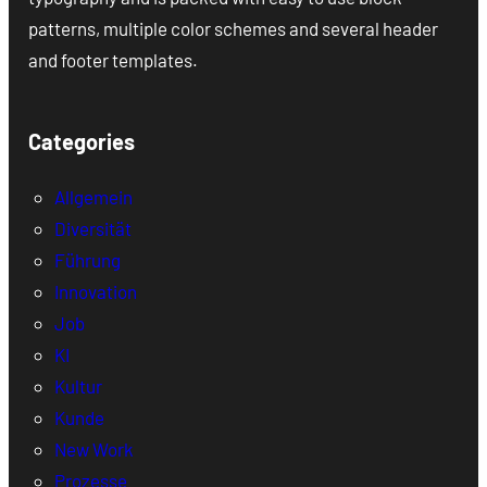
patterns, multiple color schemes and several header
and footer templates.
Categories
Allgemein
Diversität
Führung
Innovation
Job
KI
Kultur
Kunde
New Work
Prozesse