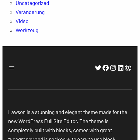
Uncategorized
Veränderung
Video
Werkzeug
Twitter
Facebook
Instagra
Linked
Wor
Lawson is a stunning and elegant theme made for the
new WordPress Full Site Editor. The theme is
completely built with blocks, comes with great
typography and is packed with easy to use block