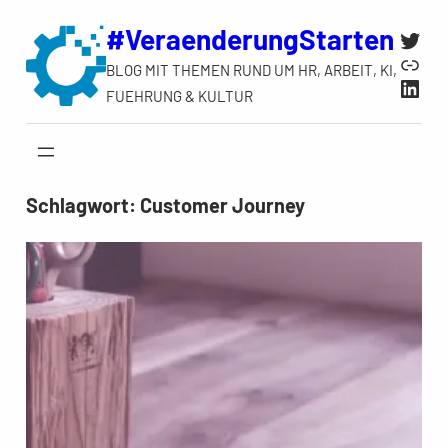
Zum
#VeraenderungStarten
Twit
Inhalt
Link
BLOG MIT THEMEN RUND UM HR, ARBEIT, KI,
springen
Link
FUEHRUNG & KULTUR
Schlagwort:
Customer Journey