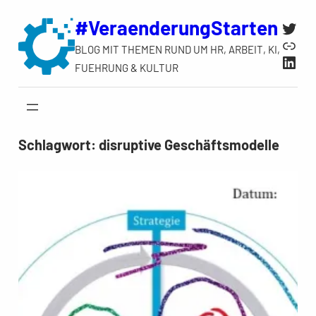
Zum
#VeraenderungStarten
Twit
Inhalt
Link
BLOG MIT THEMEN RUND UM HR, ARBEIT, KI,
springen
Link
FUEHRUNG & KULTUR
Schlagwort:
disruptive Geschäftsmodelle