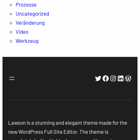
Prozesse
Uncategorized
Veränderung
Video
Werkzeug
Twitter
Facebook
Instagra
Linked
Wor
Lawson is a stunning and elegant theme made for the
new WordPress Full Site Editor. The theme is