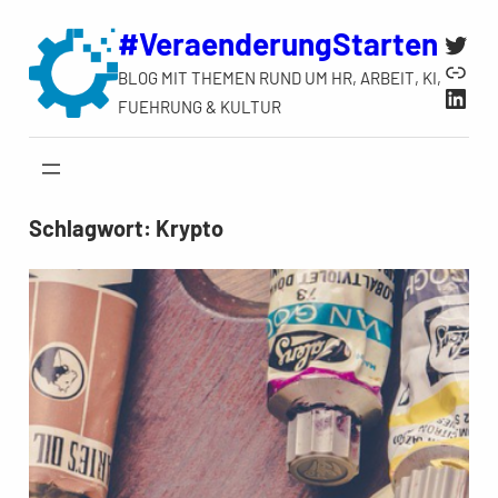
Zum
#VeraenderungStarten
Twit
Inhalt
Link
BLOG MIT THEMEN RUND UM HR, ARBEIT, KI,
springen
Link
FUEHRUNG & KULTUR
Schlagwort:
Krypto