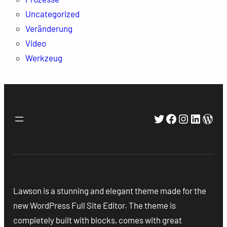
Uncategorized
Veränderung
Video
Werkzeug
Twitter
Facebook
Instagra
Linked
Wor
Lawson is a stunning and elegant theme made for the
new WordPress Full Site Editor. The theme is
completely built with blocks, comes with great