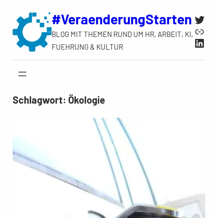
Zum
#VeraenderungStarten
Twit
Inhalt
Link
BLOG MIT THEMEN RUND UM HR, ARBEIT, KI,
springen
Link
FUEHRUNG & KULTUR
Schlagwort:
Ökologie