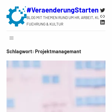
Zum
#VeraenderungStarten
Twit
Inhalt
Link
BLOG MIT THEMEN RUND UM HR, ARBEIT, KI,
springen
Link
FUEHRUNG & KULTUR
Schlagwort:
Projektmanagemant