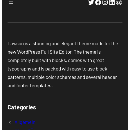
Twitter
Facebook
Instagra
Linked
Wor
Lawson is a stunning and elegant theme made for the
new WordPress Full Site Editor. The theme is
completely built with blocks, comes with great
typography and is packed with easy to use block
patterns, multiple color schemes and several header
and footer templates.
Categories
Allgemein