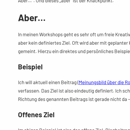
Aber…“. Und dieses „aber“ ist der Knackpunkt.
Aber…
In meinen Workshops geht es sehr oft um freie Kreativ
aber kein definiertes Ziel. Oft wird aber mit geplante
gemeint. Hierzu ein direktes und persönliches Beispie
Beispiel
Ich will aktuell einen Beitrag (
Meinungsbild über die R
verfassen. Das Ziel ist also eindeutig definiert. Ich 
Richtung des genannten Beitrags ist gerade nicht da – 
Offenes Ziel
Im obigen Beispiel ist also das offene Ziel „Blogbeitrag