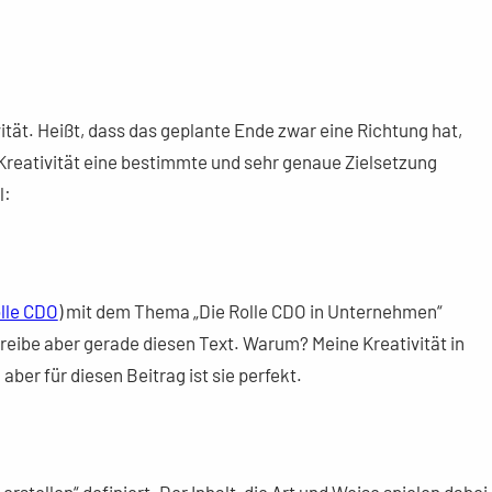
ität. Heißt, dass das geplante Ende zwar eine Richtung hat,
r Kreativität eine bestimmte und sehr genaue Zielsetzung
l:
olle CDO
) mit dem Thema „Die Rolle CDO in Unternehmen“
schreibe aber gerade diesen Text. Warum? Meine Kreativität in
aber für diesen Beitrag ist sie perfekt.
 erstellen“ definiert. Der Inhalt, die Art und Weise spielen dabei