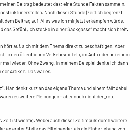
Für meinen Beitrag bedeutet das: eine Stunde Fakten sammeln,
dstruktur erstellen. Nach dieser Stunde (zeitlich begrenzt
mit dem Beitrag auf. Alles was ich mir jetzt erkämpfen würde,
das Gefühl „ich stecke in einer Sackgasse“ macht sich breit.
Man hört auf, sich mit dem Thema direkt zu beschäftigen. Aber
t, in den öffentlichen Verkehrsmitteln, im Auto oder bei einem
 mal wieder. Ohne Zwang. In meinem Beispiel denke ich dann
h der Artikel“. Das war es.
tz“. Man denkt kurz an das eigene Thema und einem fällt dabei
waren es weitere Meinungen – aber noch nicht der „rote
t. Zeit ist wichtig. Wobei auch dieser Zeitimpuls durch weitere
er an erster Stelle das Miteinander, als die Einbeziehung von