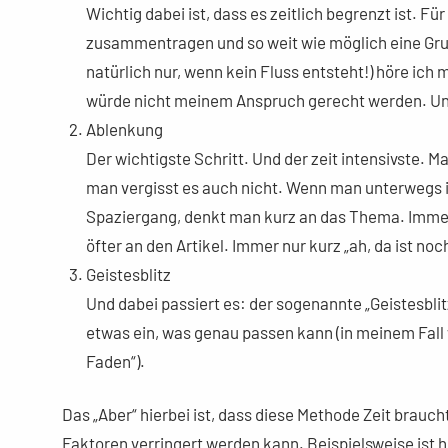
Wichtig dabei ist, dass es zeitlich begrenzt ist. 
zusammentragen und so weit wie möglich eine Grun
natürlich nur, wenn kein Fluss entsteht!) höre ich 
würde nicht meinem Anspruch gerecht werden. Und 
Ablenkung
Der wichtigste Schritt. Und der zeit intensivste. 
man vergisst es auch nicht. Wenn man unterwegs is
Spaziergang, denkt man kurz an das Thema. Immer
öfter an den Artikel. Immer nur kurz „ah, da ist noc
Geistesblitz
Und dabei passiert es: der sogenannte „Geistesbli
etwas ein, was genau passen kann (in meinem Fall 
Faden“).
Das „Aber“ hierbei ist, dass diese Methode Zeit brauch
Faktoren verringert werden kann. Beispielsweise ist hi