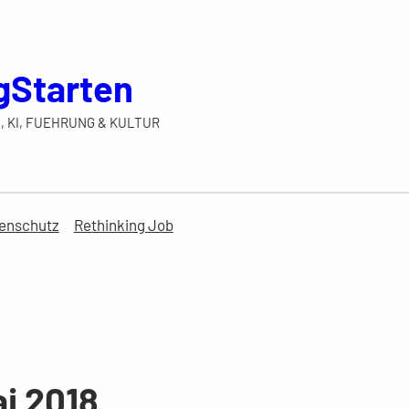
gStarten
, KI, FUEHRUNG & KULTUR
enschutz
Rethinking Job
i 2018