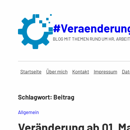
Zum
Inhalt
springen
#Veraenderun
BLOG MIT THEMEN RUND UM HR, ARBEIT
Startseite
Über mich
Kontakt
Impressum
Dat
Schlagwort:
Beitrag
Allgemein
Veränderung ab 01. Ma