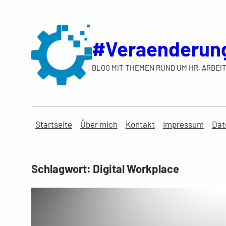
Zum
Inhalt
springen
#Veraenderun
BLOG MIT THEMEN RUND UM HR, ARBEIT
Startseite
Über mich
Kontakt
Impressum
Dat
Schlagwort:
Digital Workplace