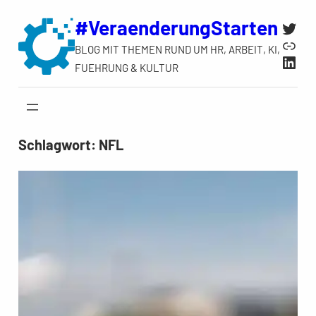
Zum
#VeraenderungStarten
Twit
Inhalt
Link
BLOG MIT THEMEN RUND UM HR, ARBEIT, KI,
springen
Link
FUEHRUNG & KULTUR
Schlagwort:
NFL