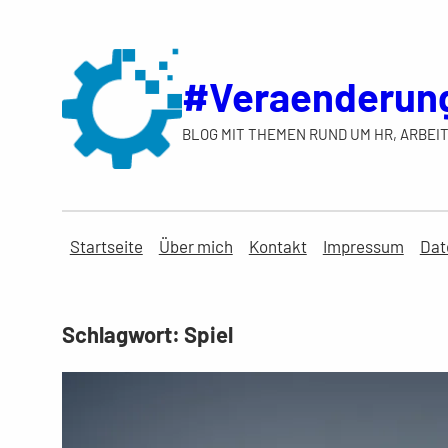
Zum
Inhalt
springen
#Veraenderun
BLOG MIT THEMEN RUND UM HR, ARBEIT
Startseite
Über mich
Kontakt
Impressum
Dat
Schlagwort:
Spiel