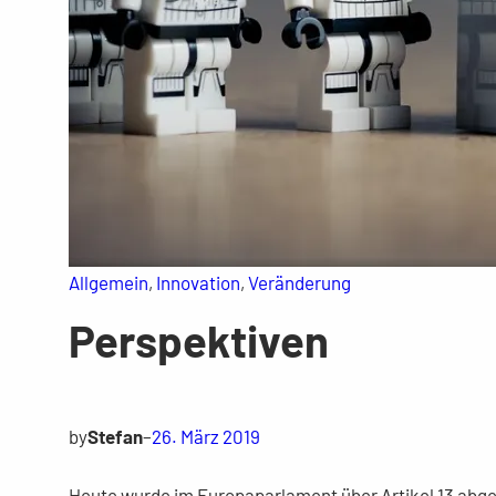
Allgemein
, 
Innovation
, 
Veränderung
Perspektiven
by
Stefan
–
26. März 2019
Heute wurde im Europaparlament über Artikel 13 abges