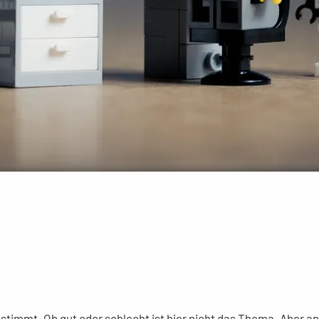
timmt. Ob gut oder schlecht ist hier nicht das Thema. Aber an