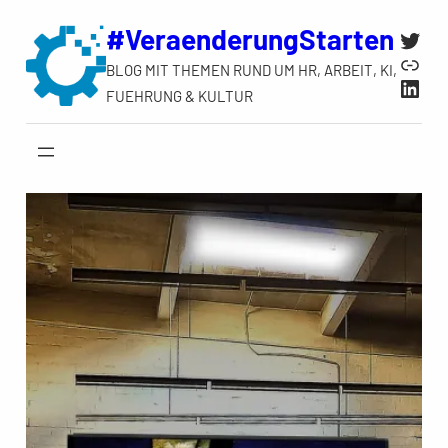
Zum
#VeraenderungStarten
Twit
Inhalt
Link
BLOG MIT THEMEN RUND UM HR, ARBEIT, KI,
springen
Link
FUEHRUNG & KULTUR