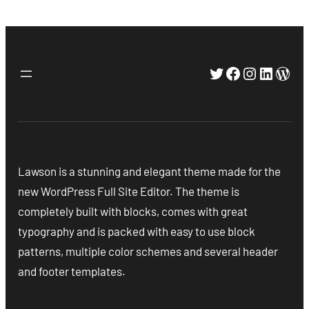
Twitter
Facebook
Instagra
Linked
Wor
Lawson is a stunning and elegant theme made for the
new WordPress Full Site Editor. The theme is
completely built with blocks, comes with great
typography and is packed with easy to use block
patterns, multiple color schemes and several header
and footer templates.