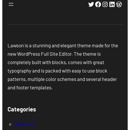
Twitter
Facebook
Instagra
Linked
Wor
Lawson is a stunning and elegant theme made for the
new WordPress Full Site Editor. The theme is
completely built with blocks, comes with great
typography and is packed with easy to use block
patterns, multiple color schemes and several header
and footer templates.
Categories
Allgemein