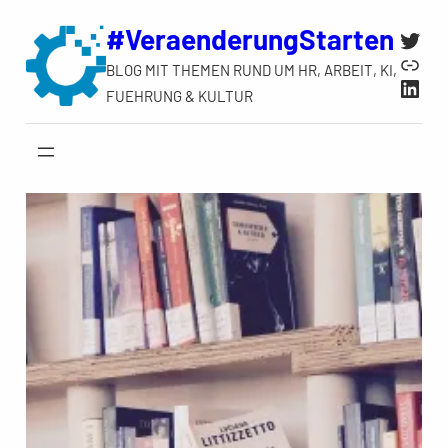
Zum
#VeraenderungStarten
Twit
Inhalt
Link
BLOG MIT THEMEN RUND UM HR, ARBEIT, KI,
springen
Link
FUEHRUNG & KULTUR