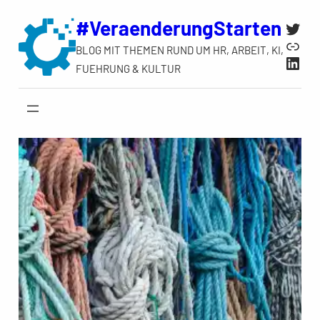
Zum
#VeraenderungStarten
Twit
Inhalt
Link
BLOG MIT THEMEN RUND UM HR, ARBEIT, KI,
springen
Link
FUEHRUNG & KULTUR