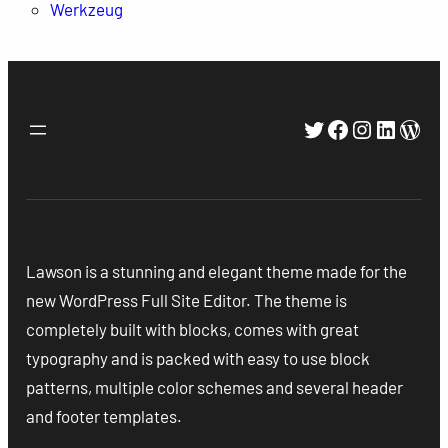
Werkzeug
Twitter
Facebook
Instagra
Linked
Wor
Lawson is a stunning and elegant theme made for the
new WordPress Full Site Editor. The theme is
completely built with blocks, comes with great
typography and is packed with easy to use block
patterns, multiple color schemes and several header
and footer templates.