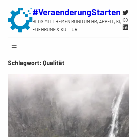
Zum
#VeraenderungStarten
Twit
Inhalt
Link
BLOG MIT THEMEN RUND UM HR, ARBEIT, KI,
springen
Link
FUEHRUNG & KULTUR
Schlagwort:
Qualität