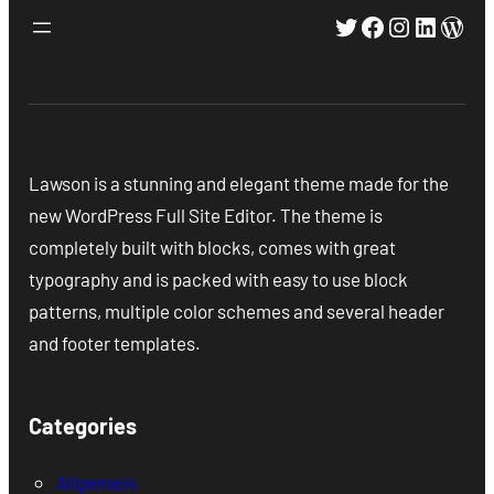
Twitter
Facebook
Instagra
Linked
Wor
Lawson is a stunning and elegant theme made for the
new WordPress Full Site Editor. The theme is
completely built with blocks, comes with great
typography and is packed with easy to use block
patterns, multiple color schemes and several header
and footer templates.
Categories
Allgemein