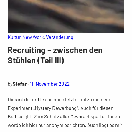
Kultur
, 
New Work
, 
Veränderung
Recruiting – zwischen den
Stühlen (Teil III)
by
Stefan
–
11. November 2022
Dies ist der dritte und auch letzte Teil zu meinem
Experiment „Mystery Bewerbung“. Auch für diesen
Beitrag gilt: Zum Schutz aller Gesprächsparter:innen
werde ich hier nur anonym berichten. Auch liegt es mir