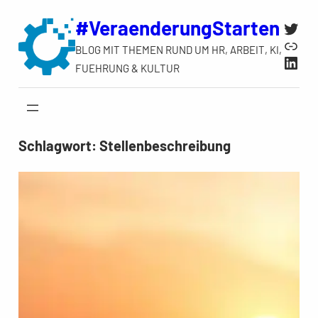
Zum
#VeraenderungStarten
Twit
Inhalt
Link
BLOG MIT THEMEN RUND UM HR, ARBEIT, KI,
springen
Link
FUEHRUNG & KULTUR
Schlagwort:
Stellenbeschreibung