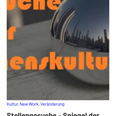
Kultur
, 
New Work
, 
Veränderung
Stellengesuche – Spiegel der