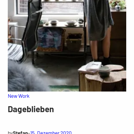
New Work
Dageblieben
by
Stefan
–
15. Dezember 2020