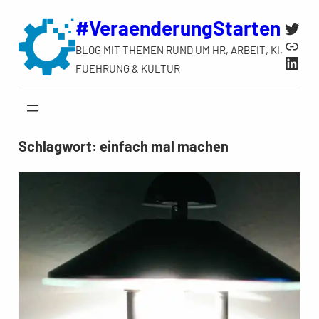
Zum
#VeraenderungStarten
Twit
Inhalt
Link
BLOG MIT THEMEN RUND UM HR, ARBEIT, KI,
springen
Link
FUEHRUNG & KULTUR
Schlagwort:
einfach mal machen