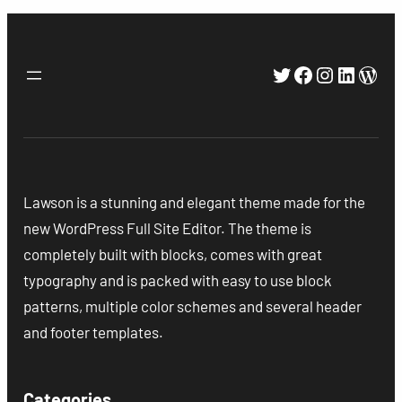
Twitter
Facebook
Instagra
Linked
Wor
Lawson is a stunning and elegant theme made for the
new WordPress Full Site Editor. The theme is
completely built with blocks, comes with great
typography and is packed with easy to use block
patterns, multiple color schemes and several header
and footer templates.
Categories