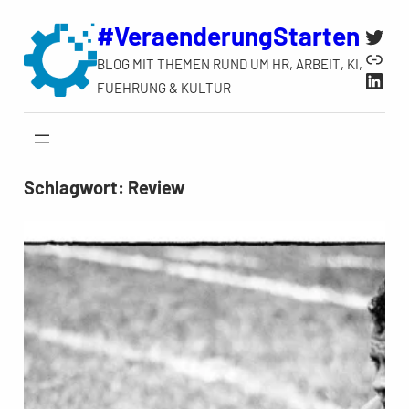
Zum
#VeraenderungStarten
Twit
Inhalt
Link
BLOG MIT THEMEN RUND UM HR, ARBEIT, KI,
springen
Link
FUEHRUNG & KULTUR
Schlagwort:
Review