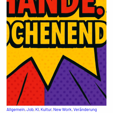
Allgemein
, 
Job
, 
KI
, 
Kultur
, 
New Work
, 
Veränderung