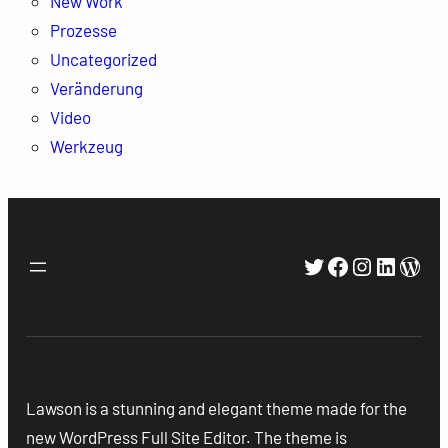
New Work
Prozesse
Uncategorized
Veränderung
Video
Werkzeug
Twitter
Facebook
Instagra
Linked
Wor
Lawson is a stunning and elegant theme made for the
new WordPress Full Site Editor. The theme is