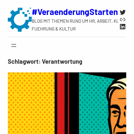
Zum
#VeraenderungStarten
Twit
Inhalt
Link
BLOG MIT THEMEN RUND UM HR, ARBEIT, KI,
springen
Link
FUEHRUNG & KULTUR
Schlagwort:
Verantwortung