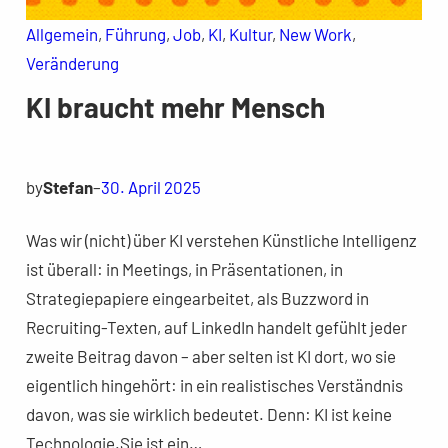
Allgemein
, 
Führung
, 
Job
, 
KI
, 
Kultur
, 
New Work
, 
Veränderung
KI braucht mehr Mensch
by
Stefan
–
30. April 2025
Was wir (nicht) über KI verstehen Künstliche Intelligenz
ist überall: in Meetings, in Präsentationen, in
Strategiepapiere eingearbeitet, als Buzzword in
Recruiting-Texten, auf LinkedIn handelt gefühlt jeder
zweite Beitrag davon – aber selten ist KI dort, wo sie
eigentlich hingehört: in ein realistisches Verständnis
davon, was sie wirklich bedeutet. Denn: KI ist keine
Technologie.Sie ist ein…